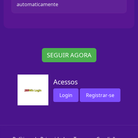
automaticamente
SEGUIR AGORA
Acessos
Login
Registrar-se