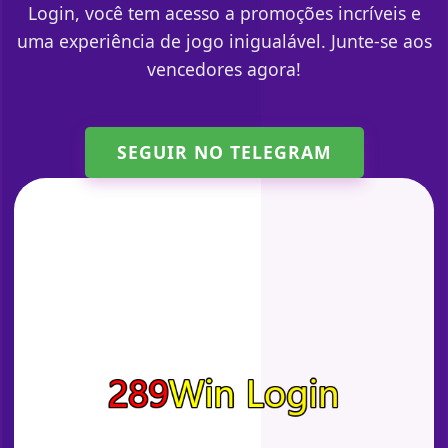
Login, você tem acesso a promoções incríveis e
uma experiência de jogo inigualável. Junte-se aos
vencedores agora!
SEGUIR NO TELEGRAM