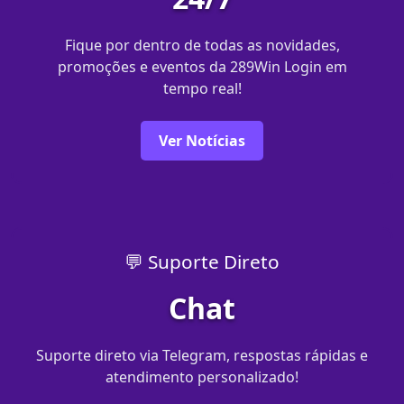
Fique por dentro de todas as novidades,
promoções e eventos da 289Win Login em
tempo real!
Ver Notícias
💬 Suporte Direto
Chat
Suporte direto via Telegram, respostas rápidas e
atendimento personalizado!