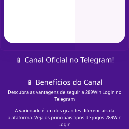
📱 Canal Oficial no Telegram!
📱 Benefícios do Canal
Descubra as vantagens de seguir a 289Win Login no
Telegram
A variedade é um dos grandes diferenciais da
plataforma. Veja os principais tipos de jogos 289Win
Login