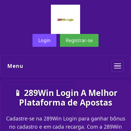
Login
Registrar-se
Menu
📱 289Win Login A Melhor
Plataforma de Apostas
Cadastre-se na 289Win Login para ganhar bônus
no cadastro e em cada recarga. Com a 289Win