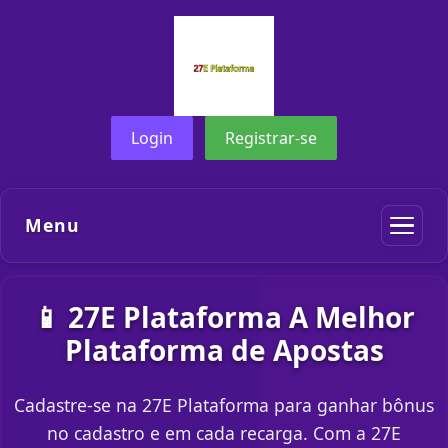
Login
Registrar-se
Menu
📱 27E Plataforma A Melhor
Plataforma de Apostas
Cadastre-se na 27E Plataforma para ganhar bônus
no cadastro e em cada recarga. Com a 27E