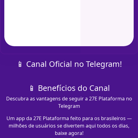
📱 Canal Oficial no Telegram!
📱 Benefícios do Canal
Descubra as vantagens de seguir a 27E Plataforma no
Telegram
Um app da 27E Plataforma feito para os brasileiros —
milhões de usuários se divertem aqui todos os dias,
baixe agora!