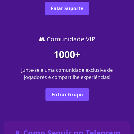
Falar Suporte
👥 Comunidade VIP
1000+
Junte-se a uma comunidade exclusiva de
jogadores e compartilhe experiências!
Entrar Grupo
📱 Como Seguir no Telegram