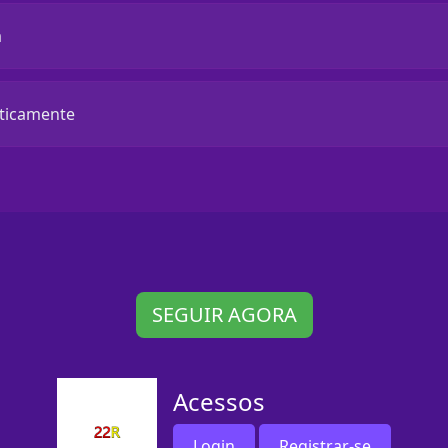
a
aticamente
SEGUIR AGORA
Acessos
Login
Registrar-se