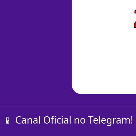
📱 Canal Oficial no Telegram!