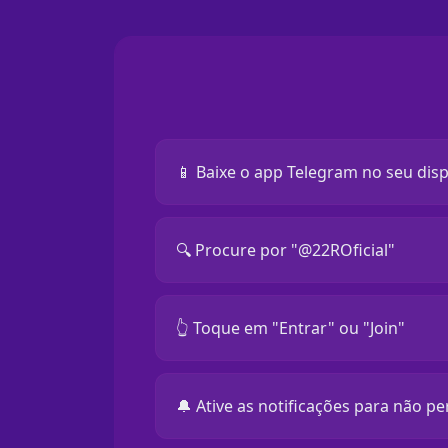
📱 Baixe o app Telegram no seu disp
🔍 Procure por "@22ROficial"
👆 Toque em "Entrar" ou "Join"
🔔 Ative as notificações para não p