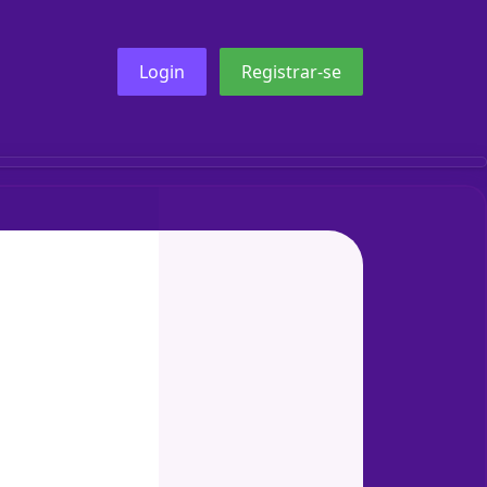
Login
Registrar-se