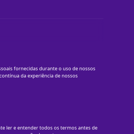
ssoais fornecidas durante o uso de nossos
 contínua da experiência de nossos
te ler e entender todos os termos antes de