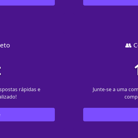
reto
👥 
t
espostas rápidas e
Junte-se a uma com
lizado!
compa
e