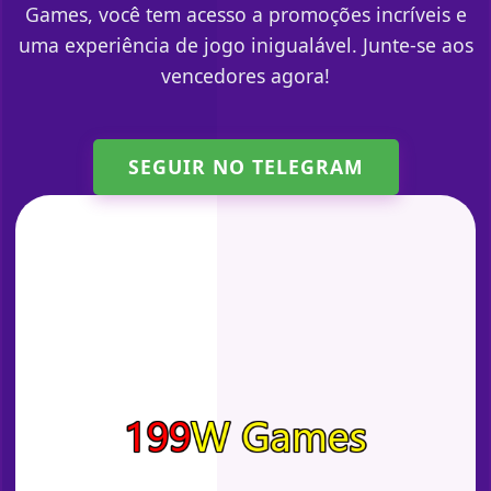
Games, você tem acesso a promoções incríveis e
uma experiência de jogo inigualável. Junte-se aos
vencedores agora!
SEGUIR NO TELEGRAM