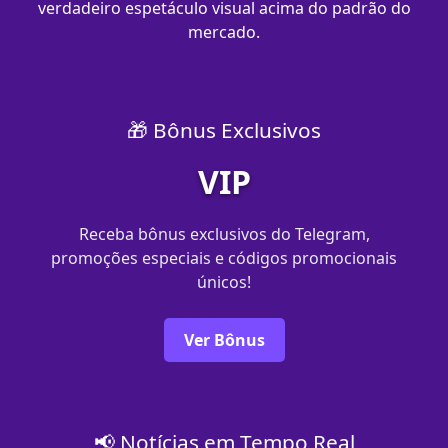
verdadeiro espetáculo visual acima do padrão do
mercado.
🎁 Bônus Exclusivos
VIP
Receba bônus exclusivos do Telegram,
promoções especiais e códigos promocionais
únicos!
Ver Bônus
📢 Notícias em Tempo Real