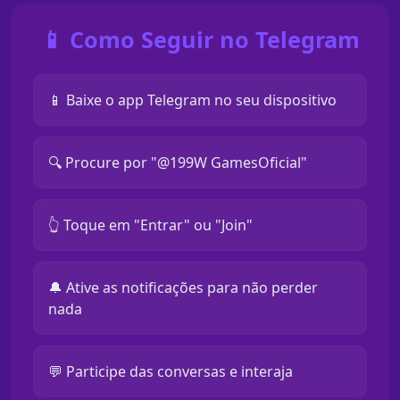
📱 Como Seguir no Telegram
📱 Baixe o app Telegram no seu dispositivo
🔍 Procure por "@199W GamesOficial"
👆 Toque em "Entrar" ou "Join"
🔔 Ative as notificações para não perder
nada
💬 Participe das conversas e interaja