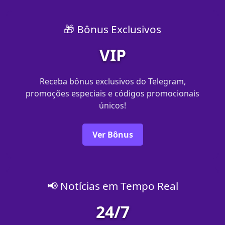
🎁 Bônus Exclusivos
VIP
Receba bônus exclusivos do Telegram,
promoções especiais e códigos promocionais
únicos!
Ver Bônus
📢 Notícias em Tempo Real
24/7