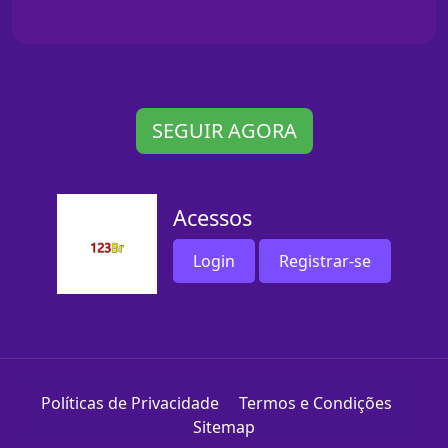
SEGUIR AGORA
Acessos
Login
Registrar-se
Políticas de Privacidade
Termos e Condições
Sitemap