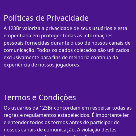
Políticas de Privacidade
A 123Br valoriza a privacidade de seus usuários e está
empenhada em proteger todas as informações
pessoais fornecidas durante o uso de nossos canais de
comunicação. Todos os dados coletados são utilizados
exclusivamente para fins de melhoria contínua da
experiência de nossos jogadores.
Termos e Condições
Os usuários da 123Br concordam em respeitar todas as
regras e regulamentos estabelecidos. É importante ler
e entender todos os termos antes de participar de
nossos canais de comunicação. A violação destes