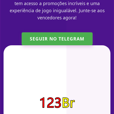
tem acesso a promoções incríveis e uma
experiência de jogo inigualável. Junte-se aos
vencedores agora!
SEGUIR NO TELEGRAM