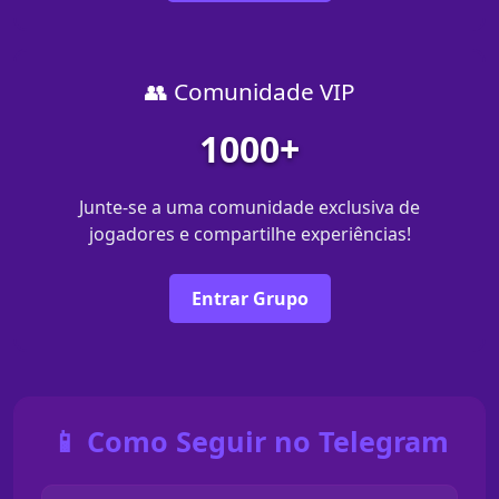
👥 Comunidade VIP
1000+
Junte-se a uma comunidade exclusiva de
jogadores e compartilhe experiências!
Entrar Grupo
📱 Como Seguir no Telegram