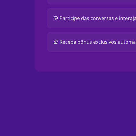
💬 Participe das conversas e interaj
🎁 Receba bônus exclusivos autom