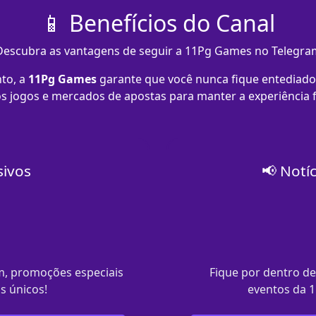
📱 Benefícios do Canal
Descubra as vantagens de seguir a 11Pg Games no Telegra
to, a
11Pg Games
garante que você nunca fique entediado
 jogos e mercados de apostas para manter a experiência 
sivos
📢 Notí
m, promoções especiais
Fique por dentro d
s únicos!
eventos da 