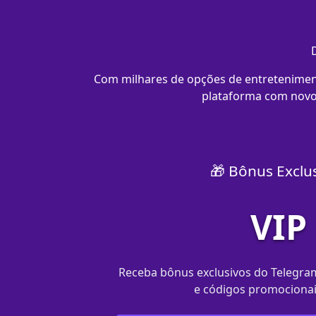
Com milhares de opções de entretenimen
plataforma com novos
🎁 Bônus Exclu
VIP
Receba bônus exclusivos do Telegra
e códigos promocionai