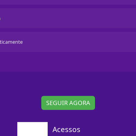
a
aticamente
SEGUIR AGORA
Acessos