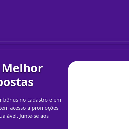
 Melhor
postas
r bônus no cadastro e em
 tem acesso a promoções
ualável. Junte-se aos