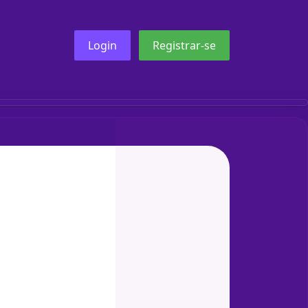
Login
Registrar-se