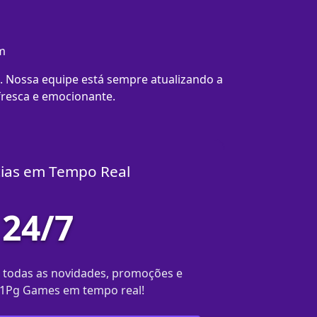
m
. Nossa equipe está sempre atualizando a
fresca e emocionante.
cias em Tempo Real
24/7
e todas as novidades, promoções e
11Pg Games em tempo real!