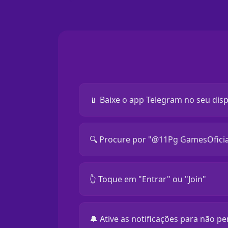
📱 Baixe o app Telegram no seu disp
🔍 Procure por "@11Pg GamesOficia
👆 Toque em "Entrar" ou "Join"
🔔 Ative as notificações para não p