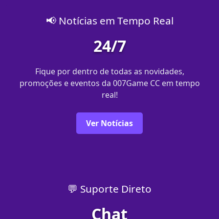
📢 Notícias em Tempo Real
24/7
Fique por dentro de todas as novidades,
promoções e eventos da 007Game CC em tempo
real!
Ver Notícias
💬 Suporte Direto
Chat