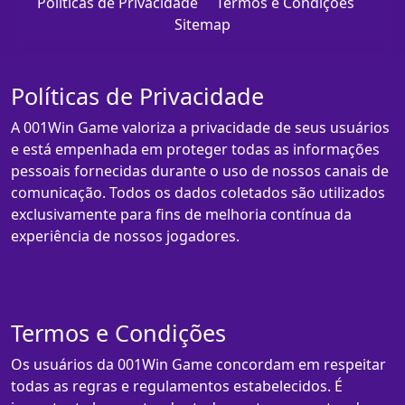
Políticas de Privacidade
Termos e Condições
Sitemap
Políticas de Privacidade
A 001Win Game valoriza a privacidade de seus usuários
e está empenhada em proteger todas as informações
pessoais fornecidas durante o uso de nossos canais de
comunicação. Todos os dados coletados são utilizados
exclusivamente para fins de melhoria contínua da
experiência de nossos jogadores.
Termos e Condições
Os usuários da 001Win Game concordam em respeitar
todas as regras e regulamentos estabelecidos. É