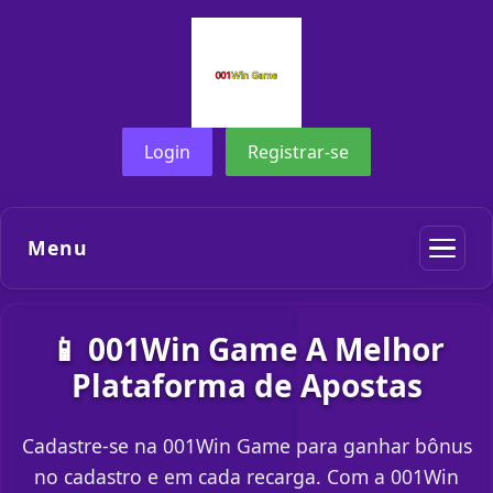
Login
Registrar-se
Menu
📱 001Win Game A Melhor
Plataforma de Apostas
Cadastre-se na 001Win Game para ganhar bônus
no cadastro e em cada recarga. Com a 001Win