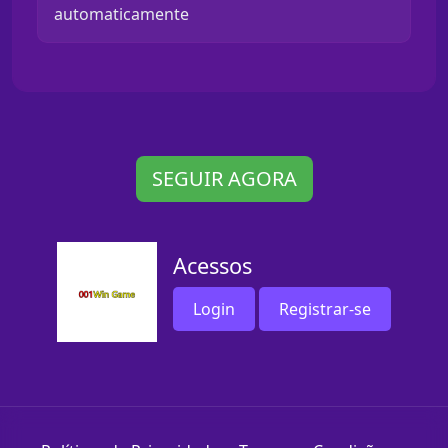
automaticamente
SEGUIR AGORA
Acessos
Login
Registrar-se