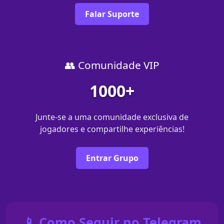
Falar Suporte
👥 Comunidade VIP
1000+
Junte-se a uma comunidade exclusiva de
jogadores e compartilhe experiências!
Entrar Grupo
📱 Como Seguir no Telegram